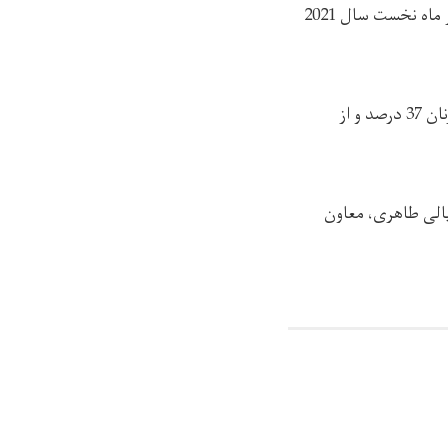
بر اساس گزارش دفتر سازمان ملل متحد(یوناما) در افغانستان، میزان تلفات افراد ملکی در چهار ماه نخست سال 2021
یوناما با ابراز نگرانی از افزایش تلفات غیرنظامیان گفته که در سال جاری میلادی، میزان تلفات زنان 37 درصد و از
یالی طاهری، معاون