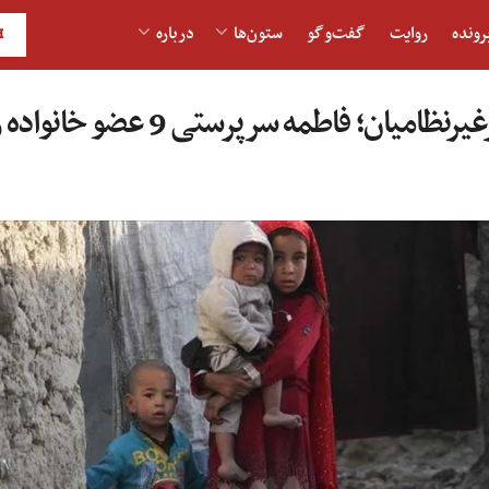
رونده
روایت
گفت‌و‎گو
ستون‌ها
درباره
H
 فاطمه سرپرستی 9 عضو خانواده را به عهده دارد