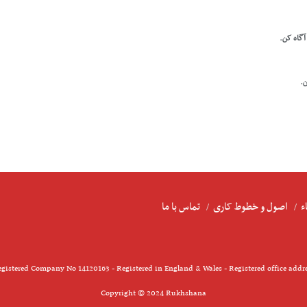
 آگاه کن.
ن.
ء
اصول و خطوط کاری
تماس با ما
gistered Company No 14120163 - Registered in England & Wales - Registered office addr
Copyright © 2024 Rukhshana