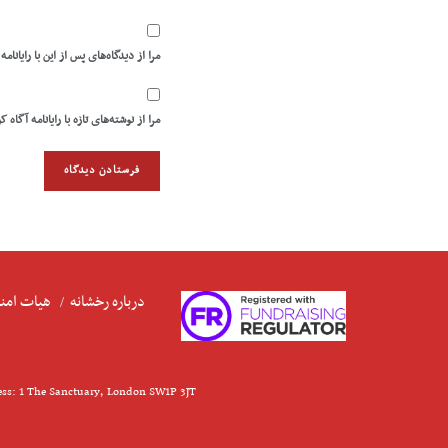
مرا از دیدگاه‌های پس از این با رایانامه
مرا از نوشته‌های تازه با رایانامه آگاه ک
درباره رخشانه
هیات امنا
ess: 1 The Sanctuary, London SW1P 3JT