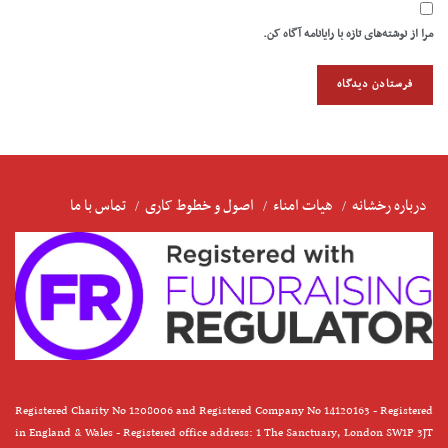
مرا از نوشته‌های تازه با رایانامه آگاه کن.
درباره رخشانه
هیات امناء
اصول و خطوط کاری
تماس با ما
Registered Charity No 1208006 and Registered Company No 14120163 - Registered
in England & Wales - Registered office address: 1 The Sanctuary, London SW1P 3JT