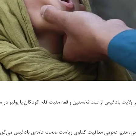
ولایت بادغیس از ثبت نخستین واقعه مثبت فلج کودکان یا پولیو در س
 مدیر عمومی معافیت کتلوی ریاست صحت عامه‌ی بادغیس می‌گوید ک