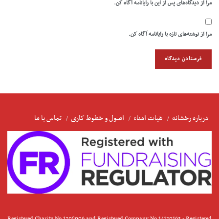
مرا از دیدگاه‌های پس از این با رایانامه آگاه کن.
مرا از نوشته‌های تازه با رایانامه آگاه کن.
درباره رخشانه
هیات امناء
اصول و خطوط کاری
تماس با ما
Registered Charity No 1208006 and Registered Company No 14120163 - Registered