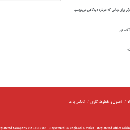
رگر برای زمانی که دوباره دیدگاهی می‌نویسم.
 آگاه کن.
ن.
ء
اصول و خطوط کاری
تماس با ما
gistered Company No 14120163 - Registered in England & Wales - Registered office addr