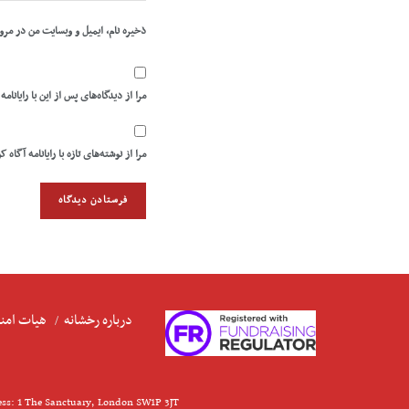
ذخیره نام، ایمیل و وبسایت من در مرو
مرا از دیدگاه‌های پس از این با رایانامه
مرا از نوشته‌های تازه با رایانامه آگاه ک
درباره رخشانه
هیات امنا
ess: 1 The Sanctuary, London SW1P 3JT