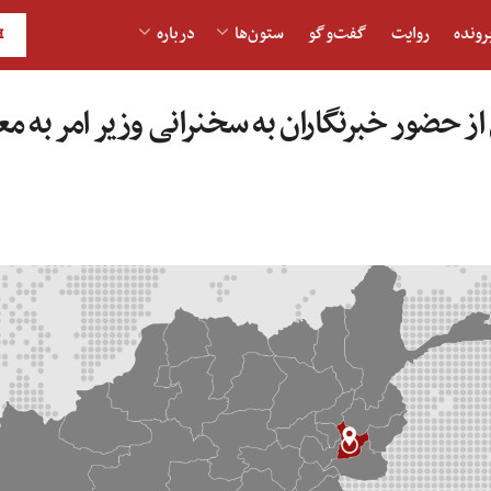
رونده
روایت
گفت‌و‎گو
ستون‌ها
درباره
H
از حضور خبرنگاران به سخنرانی وزیر امر به م