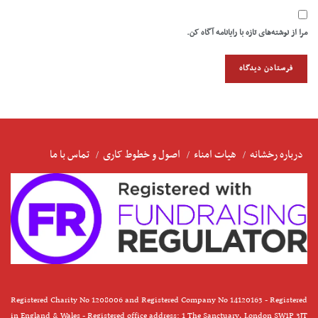
مرا از نوشته‌های تازه با رایانامه آگاه کن.
درباره رخشانه
هیات امناء
اصول و خطوط کاری
تماس با ما
Registered Charity No 1208006 and Registered Company No 14120163 - Registered
in England & Wales - Registered office address: 1 The Sanctuary, London SW1P 3JT