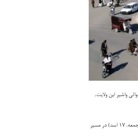
الی واشیر این ولایت،
در خبرنامه‌ی فرماندهی امنیه‌ی طالبان در هلمند آمده است که این رویداد عصر دیروز (جمعه، ۱۷ اسد) در مسیر