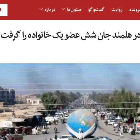
رونده
روایت
گفت‌و‎گو
ستون‌ها
درباره
H
 در هلمند جان شش عضو یک خانواده را گرفت