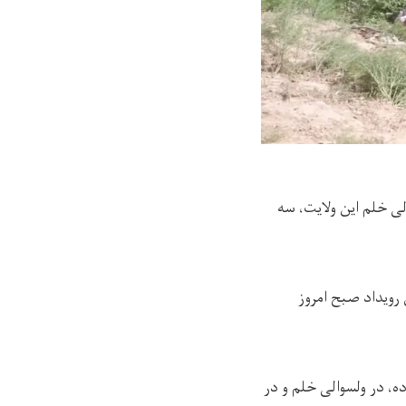
ی خلم این ولایت، سه
ویداد صبح امروز
 ترافیکی در پی منحرف شدن یک عراده موتر مسافربری نوع «۵۸۰» از جاده، در ولسوالی خلم و در