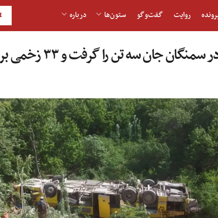
رونده
روایت
گفت‌و‎گو
ستون‌ها
درباره
H
گان جان سه تن را گرفت و ۳۳ زخمی برجای گذاشت