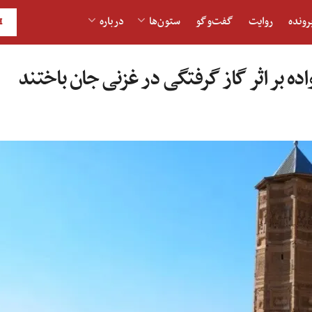
رونده
روایت
گفت‌و‎گو
ستون‌ها
درباره
H
ده بر اثر گاز گرفتگی در غزنی جان باختند