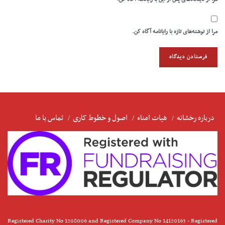
مرا از نوشته‌های تازه با رایانامه آگاه کن.
درباره رخشانه
هیات امناء
اصول و خطوط کاری
تماس با ما
Registered Charity No 1208006 and Registered Company No 14120163 - Registered