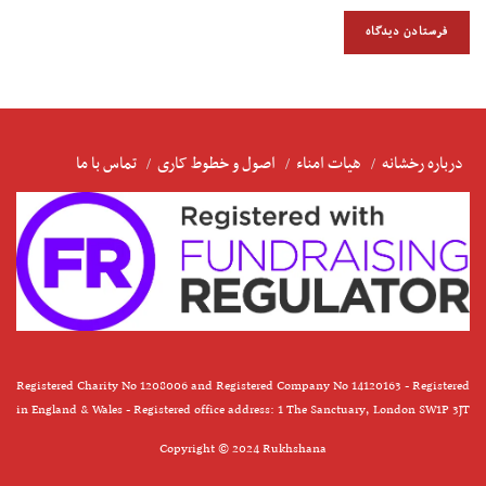
درباره رخشانه
هیات امناء
اصول و خطوط کاری
تماس با ما
Registered Charity No 1208006 and Registered Company No 14120163 - Registered
in England & Wales - Registered office address: 1 The Sanctuary, London SW1P 3JT
Copyright © 2024 Rukhshana