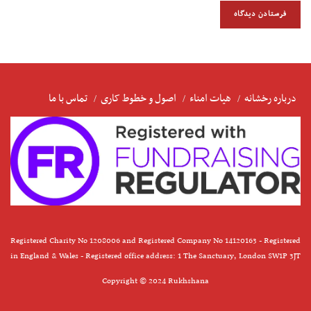
درباره رخشانه
هیات امناء
اصول و خطوط کاری
تماس با ما
Registered Charity No 1208006 and Registered Company No 14120163 - Registered
in England & Wales - Registered office address: 1 The Sanctuary, London SW1P 3JT
Copyright © 2024 Rukhshana