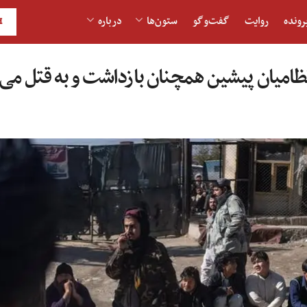
رونده
روایت
گفت‌و‎گو
ستون‌ها
درباره
H
و نظامیان پیشین همچنان بازداشت و به قتل می