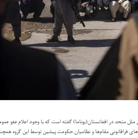
لل متحد در افغانستان(یوناما) گفته است که با وجود اعلام عفو عمو
ای فراقانونی مقام‌ها و نظامیان حکومت پیشین توسط این گروه همچنان