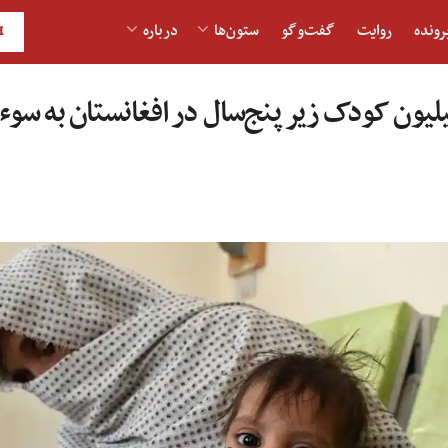
رونده
روایت
گفت‌و‎گو
ستون‌ها
درباره
H
یسف: ۳.۵ میلیون کودک زیر پنج‌سال در افغانستان به سو