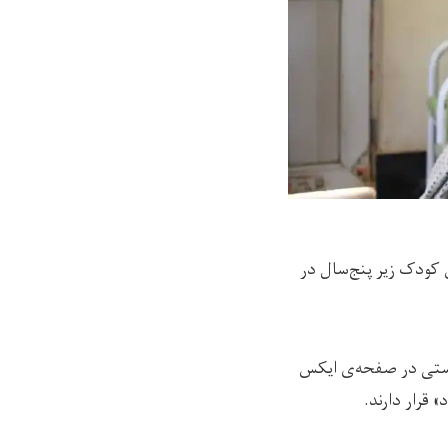
ان ملل متحد (یونیسف) در افغانستان اعلام کرده که ۳.۵ میلیون کودک زیر پنج‌سال در
در افغانستان، امروز (پنج‌شنبه، ۲۸ حمل) با نشر پستی در صفحه‌ی ایکس