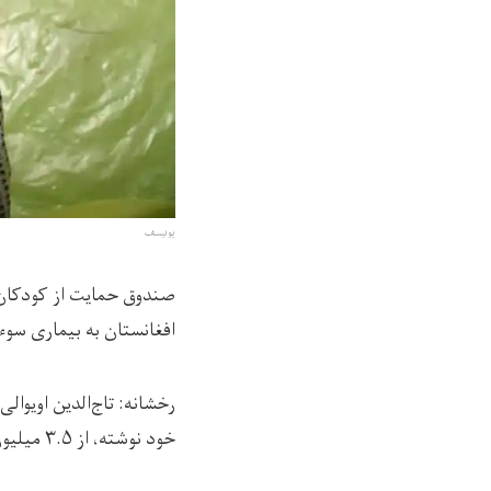
یونیسف
افغانستان به بیماری سوء
خود نوشته، از ۳.۵ میلیون کودک مبتلا به سوءتغذیه‌، ۱.۵ میلیون آن‌ها در معرض «سوءتغذیه‌ حاد» قرار دارند.