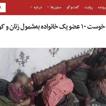
رونده
روایت
گفت‌و‎گو
ستون‌ها
درباره
H
 زنان و کودکان را کشتند