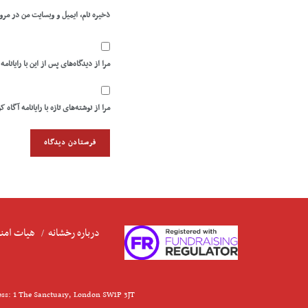
ذخیره نام، ایمیل و وبسایت من در مرو
مرا از دیدگاه‌های پس از این با رایانامه
مرا از نوشته‌های تازه با رایانامه آگاه ک
درباره رخشانه
هیات امنا
ess: 1 The Sanctuary, London SW1P 3JT