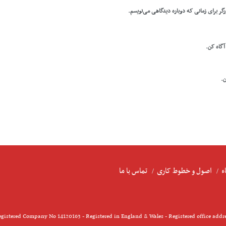
رگر برای زمانی که دوباره دیدگاهی می‌نویسم.
 آگاه کن.
ن.
ء
اصول و خطوط کاری
تماس با ما
gistered Company No 14120163 - Registered in England & Wales - Registered office addr