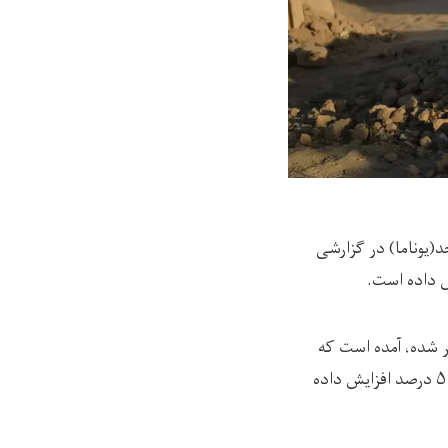
(یوناما) در گزارشی
شده، آمده است که
ممنوعیت آموزش دختران، فرزندآوری زودهنگام را تا ۴۵ درصد و مرگ‌ومیر احتمالی مادران را تا ۵۰ درصد افزایش داده