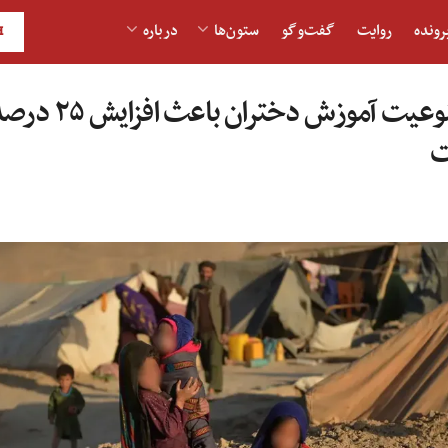
رونده
روایت
گفت‌و‎گو
ستون‌ها
درباره
H
سازمان ملل: ممنوعی
ت