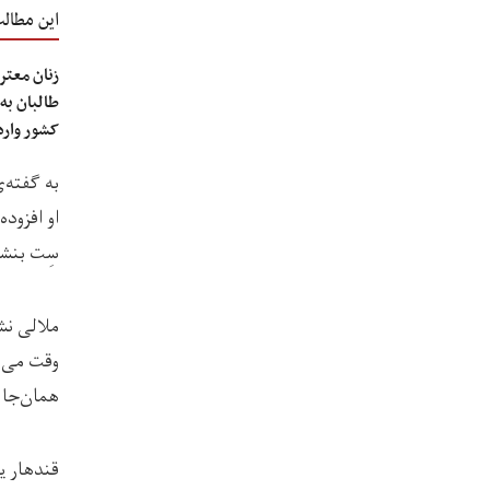
این مطال
زنان معتر
طالبان به
کشور وارد
به گفته‌
او افزود
سِت بنشی
ملالی نش
وقت می‌ب
همان‌جا 
قندهار ی