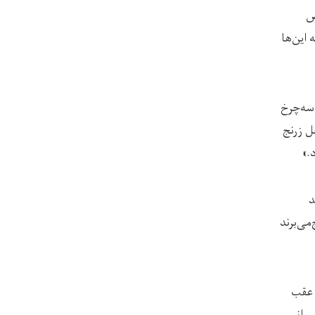
ض
 این‌ها
 سه‌چرخ
ل زرنج
.»
د
ی‌برند‌
 عقب
‌رانی