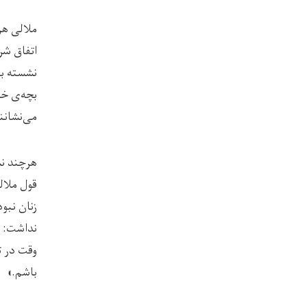
ملالی هر
اتفاق شر
نشسته با
بچه‌ی خر
می‌نشانن
هرچند نش
قول ملال
زنان نبو
نداشت: «ا
وقت در ت
باشم.»