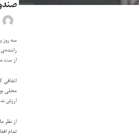
صندو
ر
راننده‌ی
از ست مو
اتفاقی ک
محلی بود
ارزش ندا
از نظر م
تمام افغ