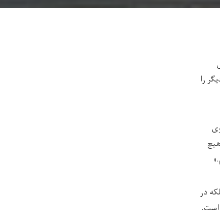
ی
گر را
وی
هیچ
»
که در
 است.