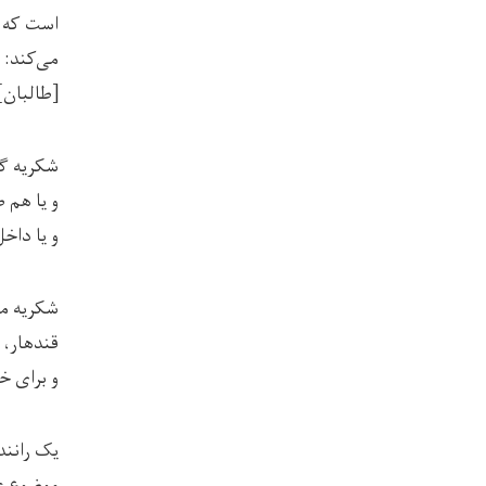
است که ه
می‌کند: 
[طالبان]
شکریه گف
و یا هم 
و یا داخ
شکریه ما
قندهار، 
و برای خ
یک رانند
موضوع ع