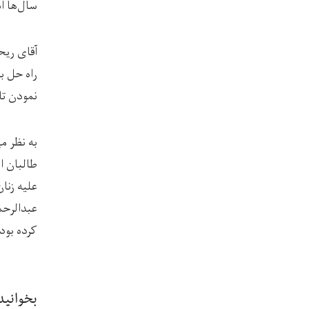
سال‌ها ا
آقای ریح
راه حل ب
نمودن تا
به نظر م
طالبان ا
علیه زنا
عبدالرحم
کرده بود
بخوانید