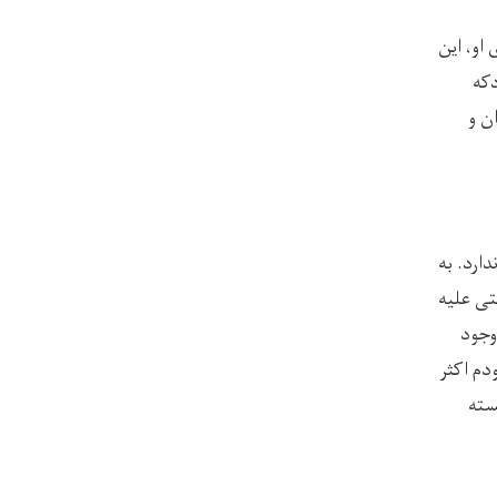
او، این
دکه
ن و
ارد. به
تی علیه
وجود
دم اکثر
سته