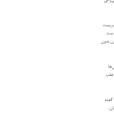
دربست
ل ست
ن بدون
‌ها
 عقب
ه گفته
ان،