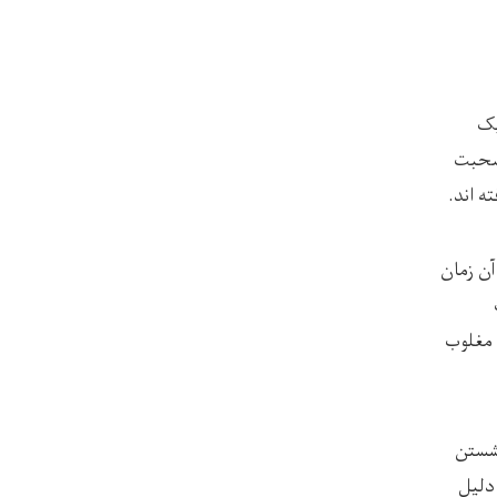
یک
 صحبت
ته اند.
آن زمان
 مغلوب
 نشستن
دلیل