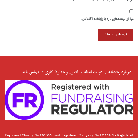
مرا از نوشته‌های تازه با رایانامه آگاه کن.
درباره رخشانه
هیات امناء
اصول و خطوط کاری
تماس با ما
Registered Charity No 1208006 and Registered Company No 14120163 - Registered