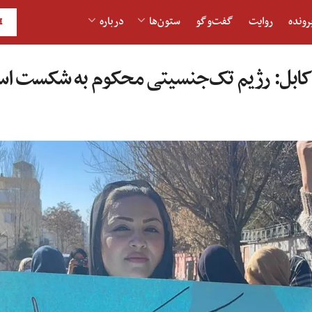
رونده
روایت
گفت‌و‎گو
ستون‌ها
درباره
H
 کابل: رژیم تک‌جنسیتی محکوم به شکست ا