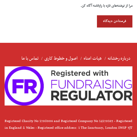
مرا از نوشته‌های تازه با رایانامه آگاه کن.
درباره رخشانه
هیات امناء
اصول و خطوط کاری
تماس با ما
Registered Charity No 1208006 and Registered Company No 14120163 - Registered
in England & Wales - Registered office address: 1 The Sanctuary, London SW1P 3JT