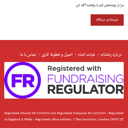
مرا از نوشته‌های تازه با رایانامه آگاه کن.
درباره رخشانه
هیات امناء
اصول و خطوط کاری
تماس با ما
Registered Charity No 1208006 and Registered Company No 14120163 - Registered
in England & Wales - Registered office address: 1 The Sanctuary, London SW1P 3JT