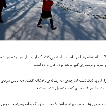
اقارب یک دختر 25 ساله به‌نام زهرا در بامیان تایید می‌کنند که او پس از دو روز سفر 
رما و برف‌باری گیر مانده بود، جان داده است.
محمدنادر واعظی، پدر زهرا، امروز (یک‌شنبه 19 جدی) به رسانه‌ی رخشانه گفت: 
ود. ما دیر فهمیدیم که سینه‌بغل شده است.»
آقای واعظی افزود: «وضعیت صحی زهرا خوب نبود. ساعت 3 بعد از ظهر که خ