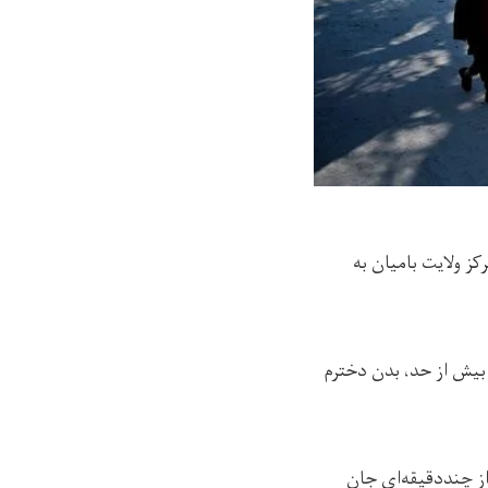
از مرکز ولایت بامیان به
«به دلیل سردی بیش از حد، بدن دخترم
انه رسیدیم، او پس از چنددقیقه‌ای جان