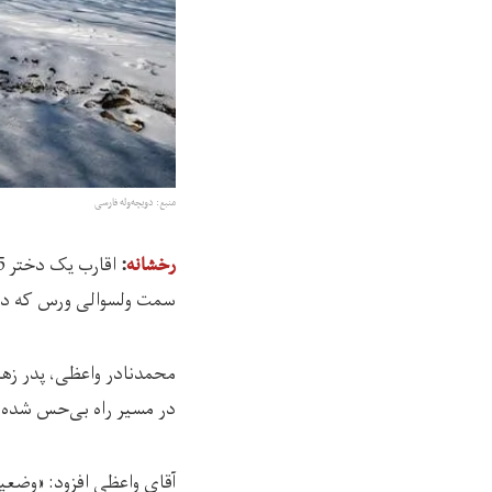
منبع: دویچه‌وله فارسی
رخشانه
:
سمت ولسوالی ورس که در س
در مسیر راه بی‌حس شده ب