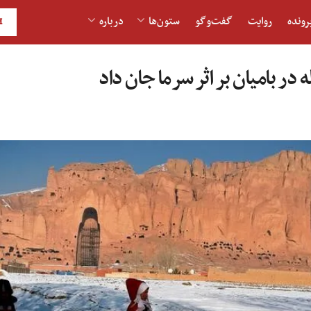
رونده
روایت
گفت‌و‎گو
ستون‌ها
درباره
H