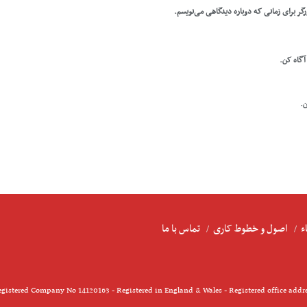
رگر برای زمانی که دوباره دیدگاهی می‌نویسم.
 آگاه کن.
ن.
ء
اصول و خطوط کاری
تماس با ما
gistered Company No 14120163 - Registered in England & Wales - Registered office addr