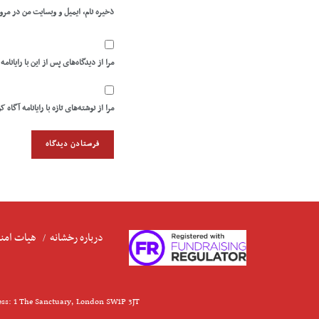
ذخیره نام، ایمیل و وبسایت من در مرو
مرا از دیدگاه‌های پس از این با رایانامه
مرا از نوشته‌های تازه با رایانامه آگاه ک
درباره رخشانه
هیات امنا
ess: 1 The Sanctuary, London SW1P 3JT