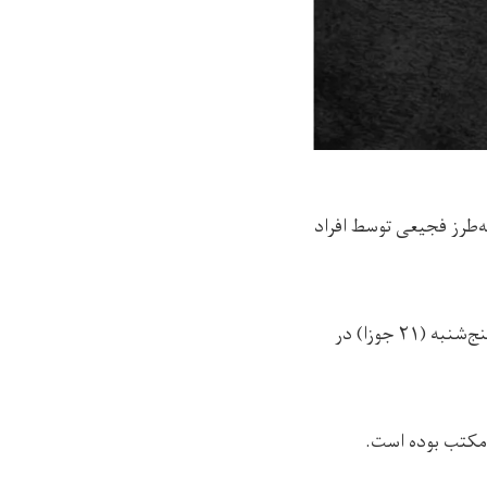
ه‌طرز فجیعی توسط افراد
فرید دهقان، سخنگوی فرماندهی امنیه‌ی طالبان در کنر گفته است که این رویداد روز پنج‌شنبه (۲۱ جوزا) در