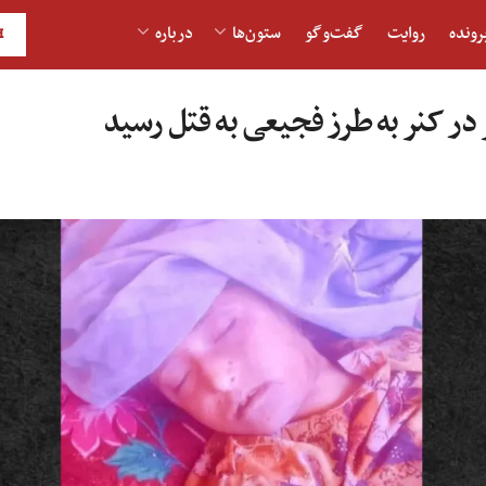
رونده
روایت
گفت‌و‎گو
ستون‌ها
درباره
H
ر کنر به طرز فجیعی به قتل رسید