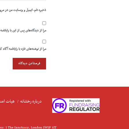
ذخیره نام، ایمیل و وبسایت من در مرو
مرا از دیدگاه‌های پس از این با رایانامه
مرا از نوشته‌های تازه با رایانامه آگاه ک
درباره رخشانه
هیات امنا
ess: 1 The Sanctuary, London SW1P 3JT