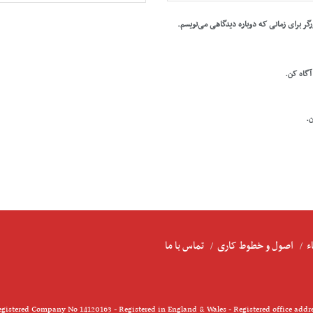
رگر برای زمانی که دوباره دیدگاهی می‌نویسم.
 آگاه کن.
ن.
ء
اصول و خطوط کاری
تماس با ما
gistered Company No 14120163 - Registered in England & Wales - Registered office addr