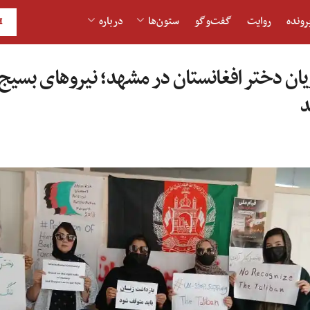
رونده
روایت
گفت‌و‎گو
ستون‌ها
درباره
H
ن دختر افغانستان در مشهد؛ نیروهای بسیج 
د