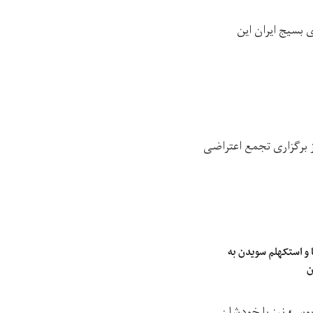
 بسیج ایران این
ز برگزاری تجمع اعتراضی
 و استکهلم سویدن به
ن
وبوس» نیز با خودشان