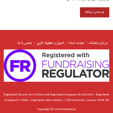
درباره رخشانه
هیات امناء
اصول و خطوط کاری
تماس با ما
Registered Charity No 1208006 and Registered Company No 14120163 - Registered
in England & Wales - Registered office address: 1 The Sanctuary, London SW1P 3JT
Copyright © 2024 Rukhshana