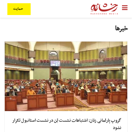
حمایت
خبرها
گروپ پارلمانی زنان: اشتباهات نشست بٌن در نشست استانبول تکرار
نشود