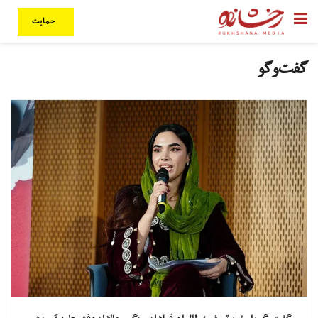
حمایت
گفت‌و‎گو