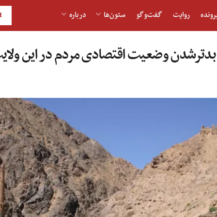
رونده
روایت
گفت‌و‎گو
ستون‌ها
درباره
H
 بدترشدن وضعیت اقتصادی مردم در این ولایت