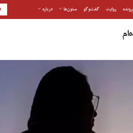
رونده
روایت
گفت‌و‎گو
ستون‌ها
درباره
H
ه‌ام