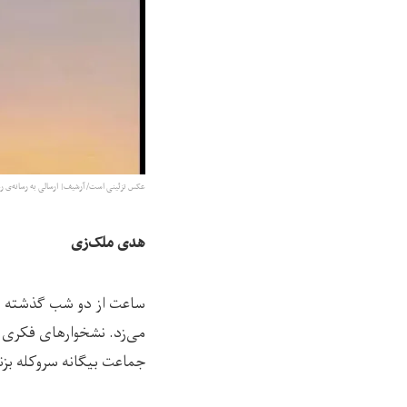
عکس تزئینی است/ آرشیف| ارسالی به رسانه‌ی ر
هدی ملک‌زی
ساعت از دو شب گذشته بو
می‌زد. نشخوارهای فکری خو
جماعت بیگانه سروکله بزن