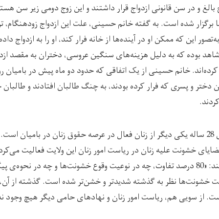
 بالغ و در سن قانونی ازدواج قرار داشتند و این زوج دومی زیر سن هست
ا برگزار شده است. به گفته خانم حسینی، علت این ازدواج زودهنگام، تر
‌تصور این که ممکن او در آینده‌ها از خانه فرار کند، او را به ازدواج د
شاهد بوده که به دلیل هزینه‌های سنگین عروسی، دختران به مقصد ازدو
 کرده‌اند. خانم حسینی از یک اتفاقی که حدود دو ماه پیش در بامیان روی
ین دختر و پسری که فرار کرده بودند، به چنگ طالبان افتادند و طالبان خا
یای خشونت علیه زنان در ریاست امور زنان این ولایت فعالیت می‌کرد
و حال را چنین بیان می‌کند: «80 درصد تفاوت، چه در نوعیت وقوع خشونت‌ها و چه در نح
یت خشونت‌ها نظر به گذشته شدیدتر و خشن‌تر شده است. گذشته از آن،
ت. از سویی هم، ریاست امور زنان و نهادهای حامی دیگر هیچ وجود ندا