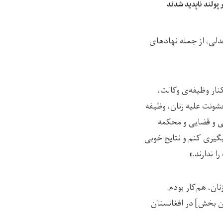
 پولند ناپدید شدند
عدلی، از جمله نهادهای
در کنار وظیفه‌ی وکالت،
شونت علیه زنان، وظیفه
لی و قضایی و محکمه
یگیری کنم و نتایج خوبی
ا ندارند.»
ان، هم‌کار بودم.
این بخش] در افغانستان