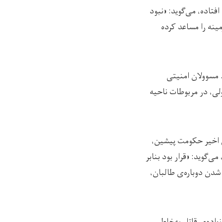
فتاده، می‌گوید: «نبود
ینه را مساعد کرده
ده بود. مسوولان امنیتی
اولی، در مربوطات ناحیه
 همسرش در ماه‌های اخیر حکومت پیشین،
وید: «قرار بود بنابر
فانه با حاکم شدن دوباره‌ی طالبان،
اده‌ی قاتل به‌خاطر