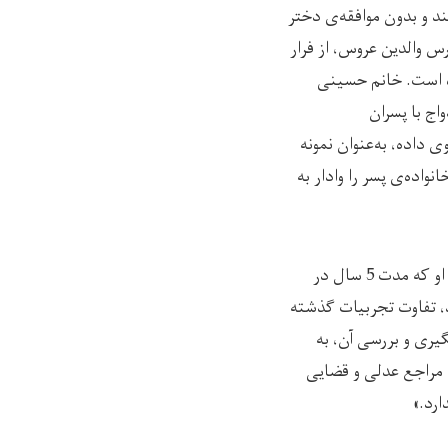
ند و بدون موافقه‌ی دختر
س والدین عروس، از فرار
اده است. خانم حسینی
اج با پسران
 داده، به‌عنوان نمونه
نواده‌ی پسر را وادار به
سکینه موحدی، این بانوی 28 ساله یکی دیگر از زنان فعال در عرصه حقوق زنان در بامیان است. او که مدت 5 سال در
، تفاوت تجربیات گذشته
وه‌ی پیگیری و بررسی آن، به
 مراجع عدلی و قضایی
رد.»