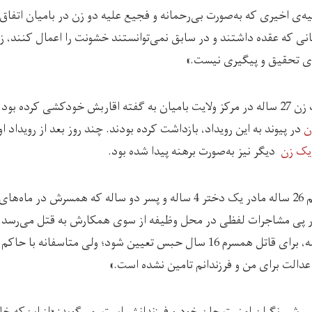
ه‌ی اخیری که به‌صورت بی‌رحمانه و فجیع علیه دو زن در بامیان اتفاق ا
نی که عقده داشتند و در سابق نمی‌توانستند خشونت را اعمال کنند، زم
ای تحقیق و پیگیری نیست.»
در جریان ماه گذشته، یک زن 27 ساله در مرکز ولایت بامیان به گفته اقاربش خودکشی کر
در پیوند به این رویداد، بازداشت کرده بودند. چند روز بعد از رویداد 
یک زن
دیگر نیز به‌صورت برهنه پیدا شده بود.
شیرین (نام مستعار)، خانم 26 ساله مادر یک دختر 4 ساله و پسر دو ساله که
ی مشاجرات لفظی در محل وظیفه از سوی همکارش به قتل می‌رسد، می‌گ
فیصله‌ی اول و دوم محکمه، برای قاتل همسرم 16 سال حبس تعیین شود؛ ولی متاس
 عدالت برای من و فرزندانم تامین نشده است.»
سرش، نگران امنیت جان خود و فرزندانش است، می‌گوید: «از این‌که خانو