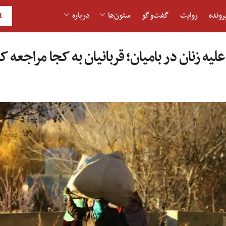
رونده
روایت
گفت‌و‎گو
ستون‌ها
درباره
H
ه زنان در بامیان؛ قربانیان به کجا مراجعه ک