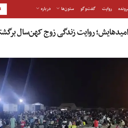
رونده
روایت
گفت‌و‎گو
ستون‌ها
درباره
H
میدهایش؛ روایت زندگی زوج کهن‌سال برگشته 