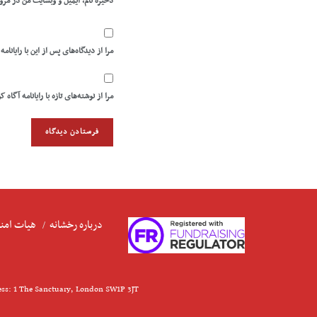
ذخیره نام، ایمیل و وبسایت من در مرو
مرا از دیدگاه‌های پس از این با رایانامه
مرا از نوشته‌های تازه با رایانامه آگاه ک
درباره رخشانه
هیات امنا
ess: 1 The Sanctuary, London SW1P 3JT