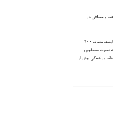
 ۴۵.۴ درصد آن در سکتور زراعت و متباقی در
وزیر اقتصاد در مورد مدیریت و انسجام فعالیت‌های موسسات غیر‌دولتی گفت که این موسسات با اوسط مصرف ۹۰۰
 از ۲۰ میلیون شهروند کشور به صورت مستقیم و
۱ هزار نفر اشتغال پیدا کرده‌اند و زنده‌گی بیش از