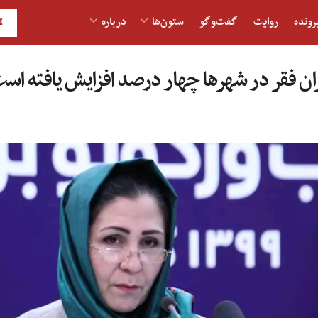
رونده
روایت
گفت‌و‎گو
ستون‌ها
درباره
H
زان فقر در شهرها چهار درصد افزایش یافته اس