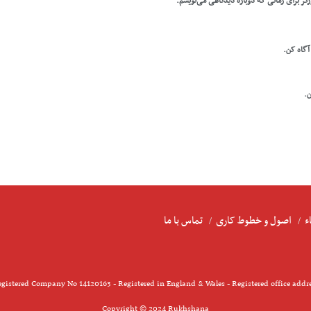
رگر برای زمانی که دوباره دیدگاهی می‌نویسم.
 آگاه کن.
ن.
ء
اصول و خطوط کاری
تماس با ما
gistered Company No 14120163 - Registered in England & Wales - Registered office addr
Copyright © 2024 Rukhshana