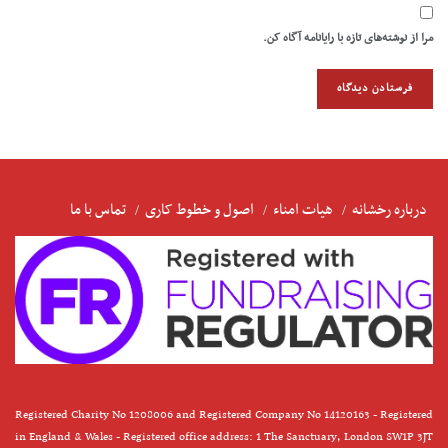
مرا از نوشته‌های تازه با رایانامه آگاه کن.
درباره رخشانه
هیات امناء
اصول و خطوط کاری
تماس با ما
Registered Charity No 1208006 and Registered Company No 14120163 - Registered
in England & Wales - Registered office address: 1 The Sanctuary, London SW1P 3JT