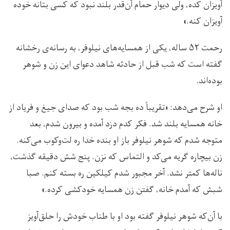
آویزان کده، ولی دیوار حمام آن‌قدر بلند نبود که کسی بتانه خوده
آویزان کنه.»
رحمت ۵۲ ساله، یکی از همسایه‌های نیلوفر، به رسانه‌ی رخشانه
گفته است که شب قبل از حادثه شاهد دعوای این زن و شوهر
بوده‌اند.
او شرح می‌دهد: «تقریباً ده بجه شب بود که صدای جیغ و فریاد از
خانه همسایه بلند شد. فکر کدم دزد آمده و بیرون شدم، بعد
متوجه شدم که شوهر نیلوفر باز او بنده خدا ره لت‌وکوب می‌کنه.
زن بیچاره گریه می‌کد و التماس که نزن. پنج شش دقیقه گذشت،
ناله‌ها کمتر نشد. آخر مجبور شدم کیلکین ره بسته کنم. صبا
شبش که آمدم خانه، گفتن زن همسایه خودکشی کرده.»
با آن‌که شوهر نیلوفر گفته بود او با طناب خودش را حلق‌آویز