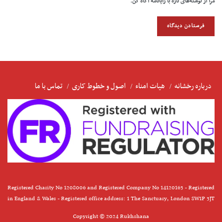
مرا از نوشته‌های تازه با رایانامه آگاه کن.
درباره رخشانه
هیات امناء
اصول و خطوط کاری
تماس با ما
Registered Charity No 1208006 and Registered Company No 14120163 - Registered
in England & Wales - Registered office address: 1 The Sanctuary, London SW1P 3JT
Copyright © 2024 Rukhshana