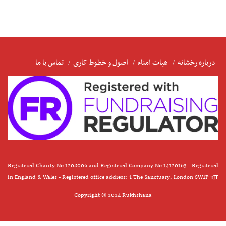
درباره رخشانه
هیات امناء
اصول و خطوط کاری
تماس با ما
Registered Charity No 1208006 and Registered Company No 14120163 - Registered
in England & Wales - Registered office address: 1 The Sanctuary, London SW1P 3JT
Copyright © 2024 Rukhshana