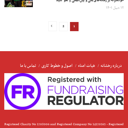
خودسرانه بر رسانه‌های ملی و بین‌المللی را لغو کنید
۱۲ حمل ۱۴۰۱
2
1
درباره رخشانه
هیات امناء
اصول و خطوط کاری
تماس با ما
Registered Charity No 1208006 and Registered Company No 14120163 - Registered