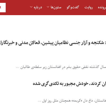
رونده
روایت
گفت‌و‎گو
ستون‌ها
درباره
H
شکنجه و آزار جنسی نظامیان پیشین، فعالان مدنی و خبرنگارا
اران کردند، خودش مجبور به تکدی‌گری شده
نستان، داغ دل «کریمه» همچنان مثل روز اول ...