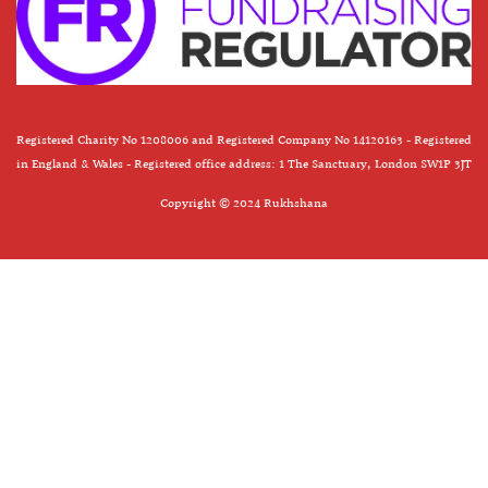
Registered Charity No 1208006 and Registered Company No 14120163 - Registered
in England & Wales - Registered office address: 1 The Sanctuary, London SW1P 3JT
Copyright © 2024 Rukhshana