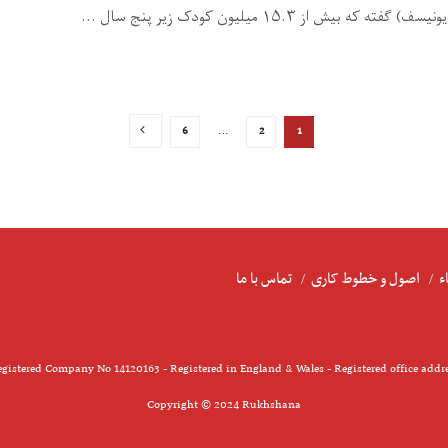
۱۵.۳ میلیون کودک زیر پنج سال ...
6
…
2
1
ء
اصول و خطوط کاری
تماس با ما
gistered Company No 14120163 - Registered in England & Wales - Registered office addr
Copyright © 2024 Rukhshana