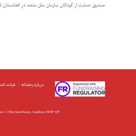
صندوق حمایت از کودکان سازمان ملل متحد در افغانستان (یونیسف) گفته که بیش از 
درباره رخشانه
هیات امنا
ess: 1 The Sanctuary, London SW1P 3JT