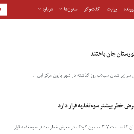
رونده
روایت
گفت‌و‎گو
ستون‌ها
درباره
H
سرازیر شدن سیلاب روز‌ گذشته در شهر پارون مرکز این ...
یشتر سوءتغذیه قرار ...