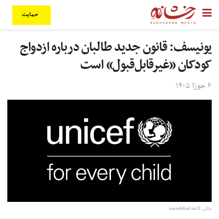
حمایت
یونیسف: قانون جدید طالبان درباره ازدواج
کودکان «غیرقابل‌قبول» است
۶ جوزا ۱۴۰۵
عکس: unicefchief on X