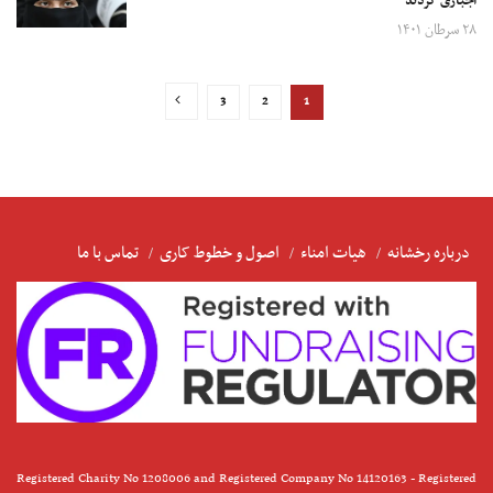
اجباری کردند
۲۸ سرطان ۱۴۰۱
3
2
1
درباره رخشانه
هیات امناء
اصول و خطوط کاری
تماس با ما
Registered Charity No 1208006 and Registered Company No 14120163 - Registered