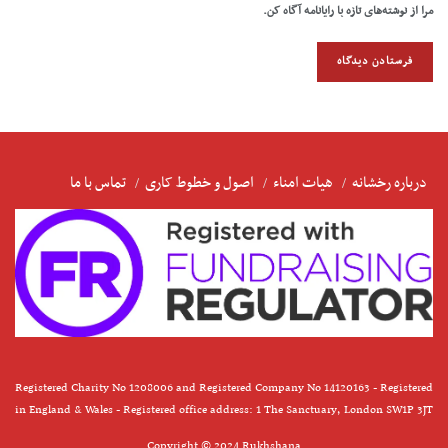
مرا از نوشته‌های تازه با رایانامه آگاه کن.
درباره رخشانه
هیات امناء
اصول و خطوط کاری
تماس با ما
Registered Charity No 1208006 and Registered Company No 14120163 - Registered
in England & Wales - Registered office address: 1 The Sanctuary, London SW1P 3JT
Copyright © 2024 Rukhshana