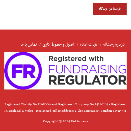
درباره رخشانه
هیات امناء
اصول و خطوط کاری
تماس با ما
Registered Charity No 1208006 and Registered Company No 14120163 - Registered
in England & Wales - Registered office address: 1 The Sanctuary, London SW1P 3JT
Copyright © 2024 Rukhshana