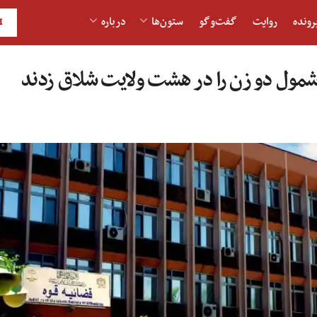
رونده
روایت
گفت‌و‎گو
ستون‌ها
درباره
H