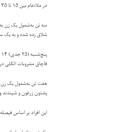
در ملاءعام بین ۱۵ تا ۳۵ ضربه شلاق زده شدند و به یک تا دو سال و شش ماه حبس تنفيذی نیز محکوم شده‌اند.
شلاق زده شده و به یک س
پ
قاچاق مشروبات الکلی در 
هفت تن به‌شمول یک زن به
پشتون زرغون و شیندند ولايت هرات، در م
این افراد بر اساس فيصله