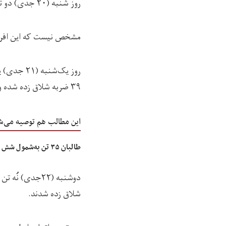
روز شنبه (۲۰ جدی) دو تن به اتهام قاچاق مشروبات الکلی در بلخ، در ملاءعام ۳۹ ضربه شلاق زده شدند.
مشخص نیست که این افرا
روز یک‌شن
۳۹ ضربه شلاق زده شده و به سه سال حبس تنفيذی محکوم شده است.
این مطالب هم توصیه می‌ش
طالبان ۳۵ تن به‌شمول شش زن را در ده ولایت شلاق زدند
دوشنبه (۲۲جدی)
شلاق زده شدند.