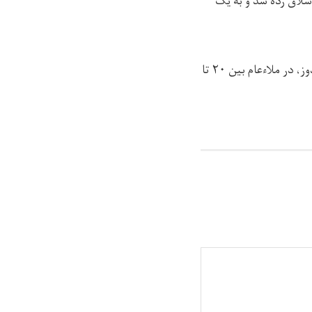
سی بین دو مرد در ولسوالی غازی‌آباد ولایت کنر، در ملاءعام ۳۰ ضربه شلاق زده شد و به یک
چهار تن به اتهام‌های نوشیدن و قاچاق مشروبات الکلی و رابطه‌ی جنسی بین دو مرد در شهر قندوز، در ملاءعام بین ۲۰ تا