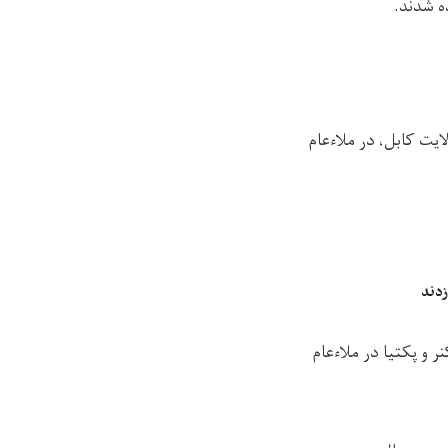
 ولایت کابل، در ملاءعام
زدند
نر و پکتیا در ملاءعام