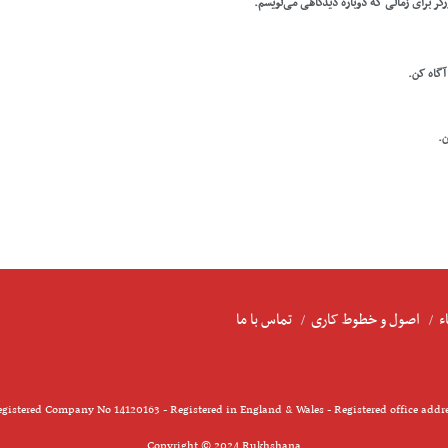
رگر برای زمانی که دوباره دیدگاهی می‌نویسم.
 آگاه کن.
ن.
ء
اصول و خطوط کاری
تماس با ما
gistered Company No 14120163 - Registered in England & Wales - Registered office addr
Copyright © 2024 Rukhshana