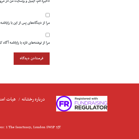
ذخیره نام، ایمیل و وبسایت من در مرو
مرا از دیدگاه‌های پس از این با رایانامه
مرا از نوشته‌های تازه با رایانامه آگاه ک
درباره رخشانه
هیات امنا
ess: 1 The Sanctuary, London SW1P 3JT