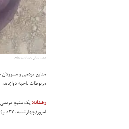
عکس: ارسالی به رسانه‌ی رخشانه.
منابع مردمی و مسوولان ط
مربوطات ناحیه دوازدهم 
یک منبع مردمی 
رخشانه:‌
امروز(چهارشنبه، ۲۷دلو) در مربوطات ناحیه دوازدهم شهر پیدا شده است.