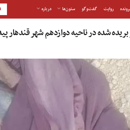
رونده
روایت
گفت‌و‎گو
ستون‌ها
درباره
H
یده شده در ناحیه دوازدهم شهر قندهار پید