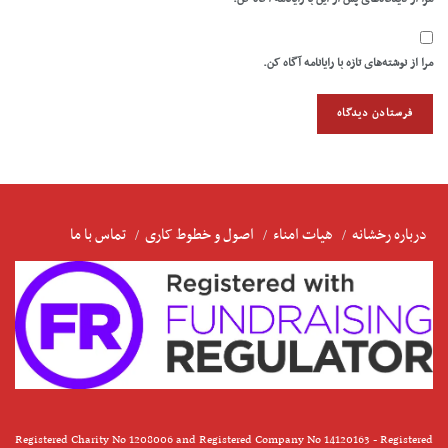
مرا از نوشته‌های تازه با رایانامه آگاه کن.
درباره رخشانه
هیات امناء
اصول و خطوط کاری
تماس با ما
Registered Charity No 1208006 and Registered Company No 14120163 - Registered