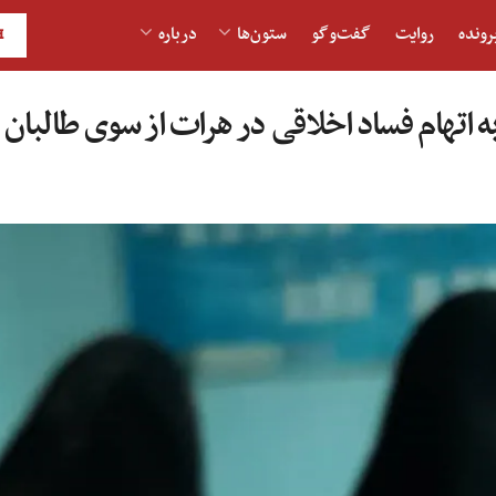
رونده
روایت
گفت‌و‎گو
ستون‌ها
درباره
H
به اتهام فساد اخلاقی در هرات از سوی طالبا