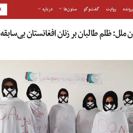
رونده
روایت
گفت‌و‎گو
ستون‌ها
درباره
H
 ملل: ظلم طالبان بر زنان افغانستان بی‌سابق