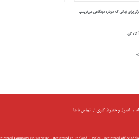
رگر برای زمانی که دوباره دیدگاهی می‌نویسم.
 آگاه کن.
ن.
ء
اصول و خطوط کاری
تماس با ما
gistered Company No 14120163 - Registered in England & Wales - Registered office addr