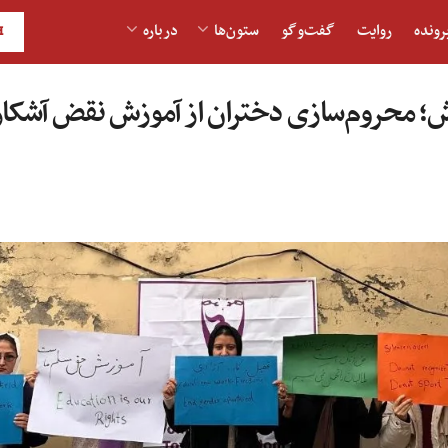
رونده
روایت
گفت‌و‎گو
ستون‌ها
درباره
H
ش؛ محروم‌سازی دختران از آموزش نقض آشکا