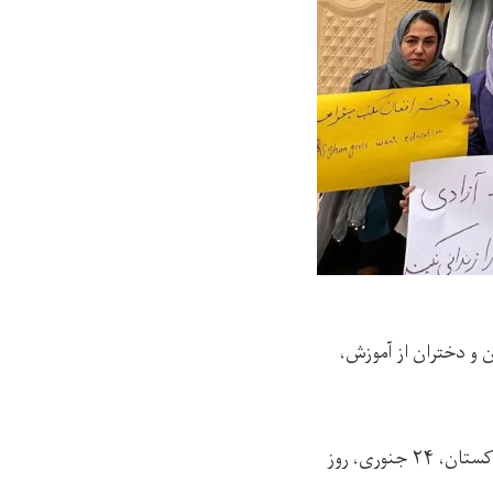
 و دختران از آموزش،
این جنبش معترض امروز (جمعه، ۳ دلو) با برگزاری نشست اعتراضی در شهر اسلام‌آباد پاکستان، ۲۴ جنوری، روز