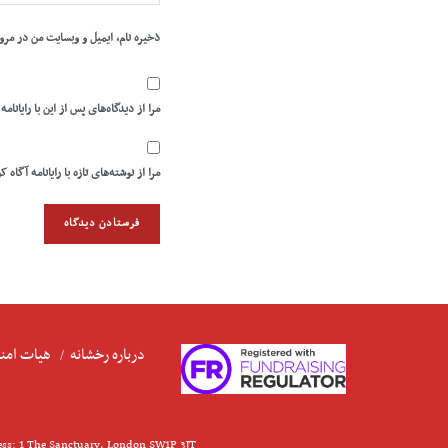
ذخیره نام، ایمیل و وبسایت من در مرو
مرا از دیدگاه‌های پس از این با رایانامه
مرا از نوشته‌های تازه با رایانامه آگاه ک
درباره رخشانه
هیات امنا
ess: 1 The Sanctuary, London SW1P 3JT